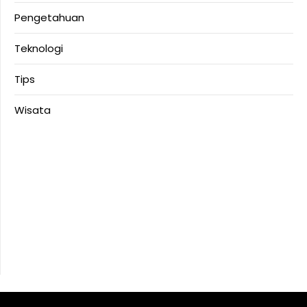
Pengetahuan
Teknologi
Tips
Wisata
Anoboy
MerahPutih88
Situs Slot Deposit 5k
Situs Slot Deposit Qris
Anichin
Motorbalap.id
Okekios