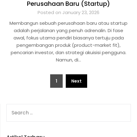
Perusahaan Baru (Startup)
Posted on January 23, 2026
Membangun sebuah perusahaan baru atau startup
adalah perjalanan yang penuh adrenalin. Di fase
awal, fokus utama pendiri biasanya tertuju pada
pengembangan produk (product-market fit),
pencarian investor, dan strategi akuisisi pengguna.
Namun, di…
Posts
1
Next
pagination
SEARCH
FOR: