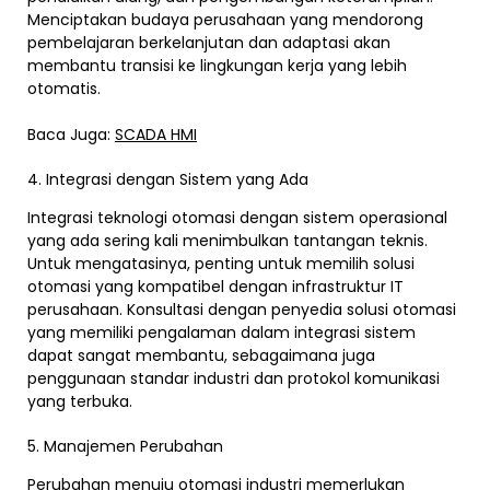
Menciptakan budaya perusahaan yang mendorong
pembelajaran berkelanjutan dan adaptasi akan
membantu transisi ke lingkungan kerja yang lebih
otomatis.
Baca Juga:
SCADA HMI
4. Integrasi dengan Sistem yang Ada
Integrasi teknologi otomasi dengan sistem operasional
yang ada sering kali menimbulkan tantangan teknis.
Untuk mengatasinya, penting untuk memilih solusi
otomasi yang kompatibel dengan infrastruktur IT
perusahaan. Konsultasi dengan penyedia solusi otomasi
yang memiliki pengalaman dalam integrasi sistem
dapat sangat membantu, sebagaimana juga
penggunaan standar industri dan protokol komunikasi
yang terbuka.
5. Manajemen Perubahan
Perubahan menuju otomasi industri memerlukan