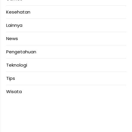
Kesehatan
Lainnya
News
Pengetahuan
Teknologi
Tips
Wisata
Anoboy
MerahPutih88
Situs Slot Deposit 5k
Situs Slot Deposit Qris